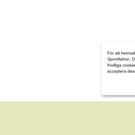
För att hemsid
SportAdmin. D
frivilliga cooki
acceptera des
Anpassa dina 