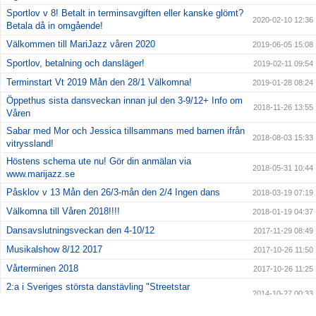
Sportlov v 8! Betalt in terminsavgiften eller kanske glömt?
2020-02-10 12:36
Betala då in omgående!
Välkommen till MariJazz våren 2020
2019-06-05 15:08
Sportlov, betalning och dansläger!
2019-02-11 09:54
Terminstart Vt 2019 Mån den 28/1 Välkomna!
2019-01-28 08:24
Öppethus sista dansveckan innan jul den 3-9/12+ Info om
2018-11-26 13:55
Våren
Sabar med Mor och Jessica tillsammans med barnen ifrån
2018-08-03 15:33
vitryssland!
Höstens schema ute nu! Gör din anmälan via
2018-05-31 10:44
www.marijazz.se
Påsklov v 13 Mån den 26/3-mån den 2/4 Ingen dans
2018-03-19 07:19
Välkomna till Våren 2018!!!!
2018-01-19 04:37
Dansavslutningsveckan den 4-10/12
2017-11-29 08:49
Musikalshow 8/12 2017
2017-10-26 11:50
Vårterminen 2018
2017-10-26 11:25
2:a i Sveriges största danstävling "Streetstar
2014-10-27 00:33
Danceschoolchallenge 2014"