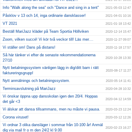
Info "Walk along the sea" och "Dance and sing in a tent"
2021-05-03 12:47
Påsklov v 13 och 14, inga ordinarie dansklasser!
2021-04-01 10:16
VT 2021
2021-01-18 13:42
Beställ MariJazz kläder på Team Sportia Höllviken
2020-12-14 15:47
Zoom, vilken succé! Vi kör två veckor till! Läs mer....
2020-11-27 09:07
Vi ställer om! Dans på distans!
2020-11-18 17:57
Så här tänker vi efter de senaste rekommendationerna
2020-10-28 13:30
27/10
Nytt betalningssystem vänligen lägg in dig/ditt barn i rätt
2020-08-17 11:27
faktureringsgrupp!
Nytt anmälnings och betalningssystem.
2020-05-14 11:41
Terminsavslutning på MariJazz
2020-04-28 10:32
Vi önskar öppna upp dansskolan igen den 20/4. Hoppas
2020-04-12 14:59
det går <3
Vi älskar att dansa tillsammans, men nu måste vi pausa.
2020-03-23 12:24
Corona viruset!
2020-03-12 12:26
Vi ordnar 3 olika dansläger i sommar från 10-100 år! Anmäl
2020-02-23 16:27
dig via mail fr o m den 24/2 kl 9.00