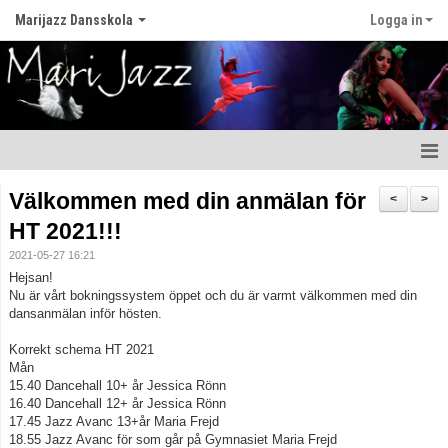
Marijazz Dansskola
Logga in
Hem
Välkommen med din anmälan för
<
>
HT 2021!!!
Nyheter
2021-05-27 16:21
Om vår dansskola
Hejsan!
Nu är vårt bokningssystem öppet och du är varmt välkommen med din
dansanmälan inför hösten.
Våra lärare
Korrekt schema HT 2021
Våra Dansstilar
Mån
15.40 Dancehall 10+ år Jessica Rönn
Kontakt
16.40 Dancehall 12+ år Jessica Rönn
17.45 Jazz Avanc 13+år Maria Frejd
18.55 Jazz Avanc för som går på Gymnasiet Maria Frejd
Kalender