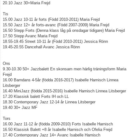
20.10 Jazz 30+Maria Frejd
Gästbok
Tis
15.00 Jazz 10-11 år forts (Född 2010-2011) Maria Frejd
15.50 Jazz 12+ år forts-avanc (Född 2007-2009) Maria Frejd
Bildgalleri
16.50 Stepp Forts (Denna klass låg på onsdagar tidigare) Maria Frejd
17.50 Stepp Avanc Maria Frejd
Dokument
18.55-19.45 Street 10-11 år (Född 2010-2011) Jessica Rönn
19.45-20.55 Dancehall Avanc Jessica Rönn
Länkar
Ons
Kundalini Yoga
9.30-10.30 50+ Jazzbalett En skonsam men härlig träningsform Maria
Frejd
Schema HT 2026
16.00 Barndans 4-5år (födda 2016-2017) Isabelle Harnisch Linnea
Litsberger
Uppvisning 2026 Palladium
16.40 MiniJazz (födda 2015-2016) Isabelle Harnisch Linnea Litsberger
17.20 Klassisk balett Forts IH och LL
18.30 Contemporary Jazz 12-14 år Linnea Litsberger
Dansläger 2026
19.40 30+ Jazz MF
Bokning/ Anmälan till dansklasser
Tors
16.00 Jazz 11-12 år (födda 2009-2010) Forts Isabelle Harnisch
16.50 Klassisk Balett +8 år Isabelle Harnisch och Ofelia Frejd
17.40 Contemporary Jazz 14+ Avanc Isabelle Harnisch