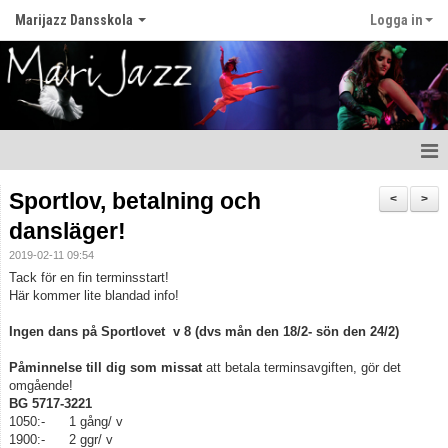
Marijazz Dansskola
Logga in
Hem
Sportlov, betalning och
<
>
dansläger!
Nyheter
2019-02-11 09:54
Om vår dansskola
Tack för en fin terminsstart!
Här kommer lite blandad info!
Våra lärare
Ingen dans på Sportlovet v 8 (dvs mån den 18/2- sön den 24/2)
Våra Dansstilar
Påminnelse till dig som missat
att betala terminsavgiften, gör det
omgående!
Kontakt
BG 5717-3221
1050:- 1 gång/ v
1900:- 2 ggr/ v
Kalender