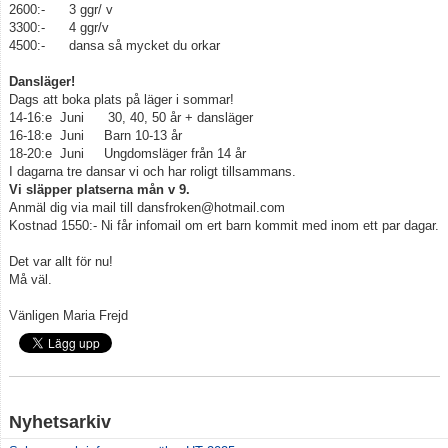
2600:- 3 ggr/ v
3300:- 4 ggr/v
Gästbok
4500:- dansa så mycket du orkar
Dansläger!
Bildgalleri
Dags att boka plats på läger i sommar!
14-16:e Juni 30, 40, 50 år + dansläger
Dokument
16-18:e Juni Barn 10-13 år
18-20:e Juni Ungdomsläger från 14 år
Länkar
I dagarna tre dansar vi och har roligt tillsammans.
Vi släpper platserna mån v 9.
Anmäl dig via mail till dansfroken@hotmail.com
Kundalini Yoga
Kostnad 1550:- Ni får infomail om ert barn kommit med inom ett par dagar.
Schema HT 2026
Det var allt för nu!
Må väl.
Uppvisning 2026 Palladium
Vänligen Maria Frejd
Dansläger 2026
Bokning/ Anmälan till dansklasser
Nyhetsarkiv