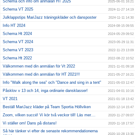
Schema och info om anmälan HT 2025
2025-06-01 16:21
Schema VT 2025
2024-11-27 14:19
Julklappstips MariJazz träningskläder och dansposter
2024-11-11 14:30
Info HT 2024
2024-08-15 09:55
Schema Ht 2024
2024-05-29 09:52
Schema VT 2024
2023-05-29 11:31
Schema VT 2023
2022-11-23 13:09
Schema Ht 2022
2022-08-22 10:52
Välkommen med din anmälan för Vt 2022
2021-11-01 09:18
Välkommen med din anmälan för HT 2021!!!
2021-05-27 16:21
Info "Walk along the sea" och "Dance and sing in a tent"
2021-05-03 12:47
Påsklov v 13 och 14, inga ordinarie dansklasser!
2021-04-01 10:16
VT 2021
2021-01-18 13:42
Beställ MariJazz kläder på Team Sportia Höllviken
2020-12-14 15:47
Zoom, vilken succé! Vi kör två veckor till! Läs mer....
2020-11-27 09:07
Vi ställer om! Dans på distans!
2020-11-18 17:57
Så här tänker vi efter de senaste rekommendationerna
2020-10-28 13:30