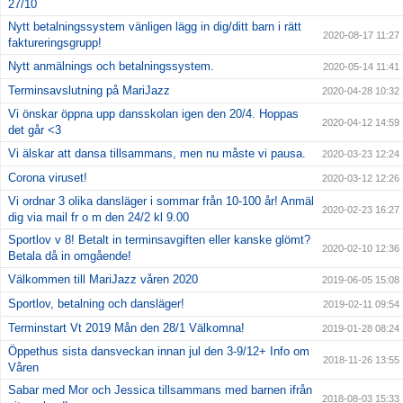
27/10
Nytt betalningssystem vänligen lägg in dig/ditt barn i rätt
2020-08-17 11:27
faktureringsgrupp!
Nytt anmälnings och betalningssystem.
2020-05-14 11:41
Terminsavslutning på MariJazz
2020-04-28 10:32
Vi önskar öppna upp dansskolan igen den 20/4. Hoppas
2020-04-12 14:59
det går <3
Vi älskar att dansa tillsammans, men nu måste vi pausa.
2020-03-23 12:24
Corona viruset!
2020-03-12 12:26
Vi ordnar 3 olika dansläger i sommar från 10-100 år! Anmäl
2020-02-23 16:27
dig via mail fr o m den 24/2 kl 9.00
Sportlov v 8! Betalt in terminsavgiften eller kanske glömt?
2020-02-10 12:36
Betala då in omgående!
Välkommen till MariJazz våren 2020
2019-06-05 15:08
Sportlov, betalning och dansläger!
2019-02-11 09:54
Terminstart Vt 2019 Mån den 28/1 Välkomna!
2019-01-28 08:24
Öppethus sista dansveckan innan jul den 3-9/12+ Info om
2018-11-26 13:55
Våren
Sabar med Mor och Jessica tillsammans med barnen ifrån
2018-08-03 15:33