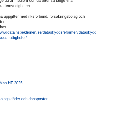
nge du är medlem och därefter så länge vi är
skattemyndigheten.
a uppgifter med riksförbund, försäkringsbolag och
er.
 hos
/www.datainspektionen.se/dataskyddsreformen/dataskydd
ades-rattigheter/
älan HT 2025
äningskläder och dansposter