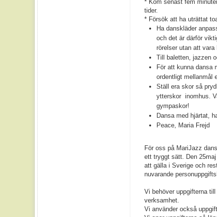
* Kom senast fem minuter i
tider.
* Försök att ha uträttat to
Ha danskläder anpass
och det är därför vikti
rörelser utan att var
Till baletten, jazzen
För att kunna dansa m
ordentligt mellanmål 
Ställ era skor så pryd
ytterskor inomhus. Va
gympaskor!
Dansa med hjärta
Peace, Maria Frejd
För oss på MariJazz danss
ett tryggt sätt. Den 25ma
att gälla i Sverige och r
nuvarande personuppgifts
Vi behöver uppgifterna til
verksamhet.
Vi använder också uppgifter