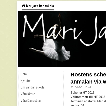
Marijazz Dansskola
Höstens sche
Hem
anmälan via 
Nyheter
Om vår dansskola
2018-05-31 10:44
Schema HT 2018
Våra lärare
Välkommen till HT 2018
Våra Dansstilar
Terminen är startar Mån d
vecka 44.