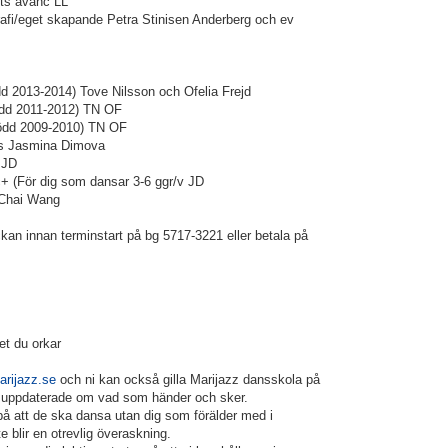
ts avanc LL
afi/eget skapande Petra Stinisen Anderberg och ev
d 2013-2014) Tove Nilsson och Ofelia Frejd
ödd 2011-2012) TN OF
Född 2009-2010) TN OF
orts Jasmina Dimova
 JD
+ (För dig som dansar 3-6 ggr/v JD
 Chai Wang
ckan innan terminstart på bg 5717-3221 eller betala på
 du orkar
rijazz.se
och ni kan också gilla Marijazz dansskola på
id uppdaterade om vad som händer och sker.
på att de ska dansa utan dig som förälder med i
te blir en otrevlig överaskning.