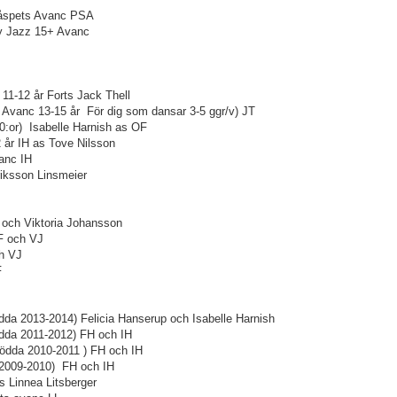
Tåspets Avanc PSA
ry Jazz 15+ Avanc
11-12 år Forts Jack Thell
Avanc 13-15 år För dig som dansar 3-5 ggr/v) JT
10:or) Isabelle Harnish as OF
2 år IH as Tove Nilsson
anc IH
riksson Linsmeier
MF och Viktoria Johansson
F och VJ
h VJ
F
dda 2013-2014) Felicia Hanserup och Isabelle Harnish
ödda 2011-2012) FH och IH
Födda 2010-2011 ) FH och IH
 2009-2010) FH och IH
s Linnea Litsberger