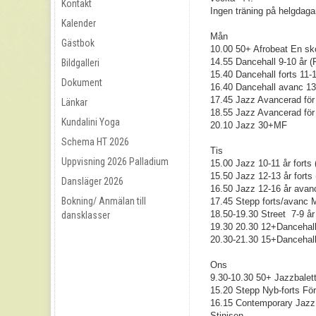
Kontakt
Ingen träning på helgdagar
Kalender
Mån
Gästbok
10.00 50+ Afrobeat En sk
14.55 Dancehall 9-10 år 
Bildgalleri
15.40 Dancehall forts 11-
Dokument
16.40 Dancehall avanc 13
17.45 Jazz Avancerad för 
Länkar
18.55 Jazz Avancerad fö
Kundalini Yoga
20.10 Jazz 30+MF
Schema HT 2026
Tis
Uppvisning 2026 Palladium
15.00 Jazz 10-11 år for
15.50 Jazz 12-13 år fort
Dansläger 2026
16.50 Jazz 12-16 år avan
Bokning/ Anmälan till
17.45 Stepp forts/avanc
18.50-19.30 Street 7-9 å
dansklasser
19.30 20.30 12+Dancehal
20.30-21.30 15+Dancehal
Ons
9.30-10.30 50+ Jazzbalet
15.20 Stepp Nyb-forts För 
16.15 Contemporary Jazz 
Stinisen