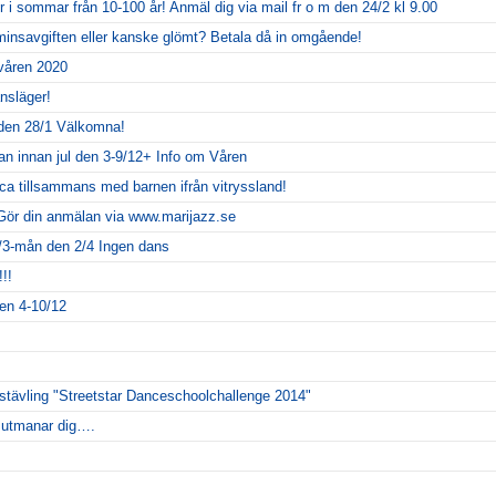
r i sommar från 10-100 år! Anmäl dig via mail fr o m den 24/2 kl 9.00
erminsavgiften eller kanske glömt? Betala då in omgående!
våren 2020
nsläger!
den 28/1 Välkomna!
n innan jul den 3-9/12+ Info om Våren
a tillsammans med barnen ifrån vitryssland!
ör din anmälan via www.marijazz.se
/3-mån den 2/4 Ingen dans
!!
en 4-10/12
nstävling "Streetstar Danceschoolchallenge 2014"
z utmanar dig….