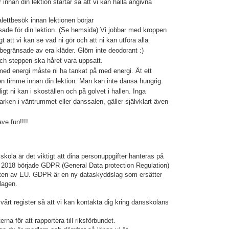
nnan din lektion startar så att vi kan hålla angivna
alettbesök innan lektionen börjar
ade för din lektion. (Se hemsida) Vi jobbar med kroppen
gt att vi kan se vad ni gör och att ni kan utföra alla
a begränsade av era kläder. Glöm inte deodorant :)
 och steppen ska håret vara uppsatt.
ed energi måste ni ha tankat på med energi. Ät ett
en timme innan din lektion. Man kan inte dansa hungrig.
ligt ni kan i skoställen och på golvet i hallen. Inga
rken i väntrummet eller danssalen, gäller självklart även
t, have fun!!!!
kola är det viktigt att dina personuppgifter hanteras på
j 2018 började GDPR (General Data protection Regulation)
esten av EU. GDPR är en ny dataskyddslag som ersätter
lagen.
l vårt register så att vi kan kontakta dig kring dansskolans
na för att rapportera till riksförbundet.