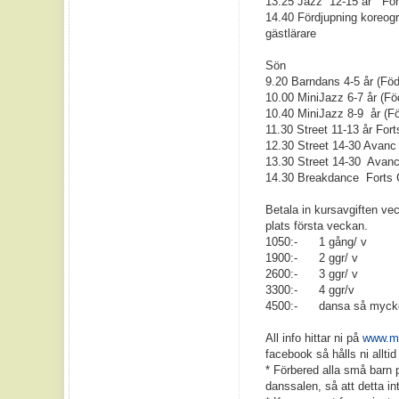
13.25 Jazz 12-15 år For
14.40 Fördjupning koreogr
gästlärare
Sön
9.20 Barndans 4-5 år (Föd
10.00 MiniJazz 6-7 år (F
10.40 MiniJazz 8-9 år (
11.30 Street 11-13 år F
12.30 Street 14-30 Avanc
13.30 Street 14-30 Avanc
14.30 Breakdance Forts
Betala in kursavgiften ve
plats första veckan.
1050:- 1 gång/ v
1900:- 2 ggr/ v
2600:- 3 ggr/ v
3300:- 4 ggr/v
4500:- dansa så mycket
All info hittar ni på
www.ma
facebook så hålls ni allt
* Förbered alla små barn 
danssalen, så att detta in