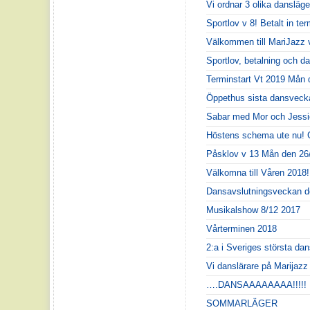
Vi ordnar 3 olika dansläge
Sportlov v 8! Betalt in t
Välkommen till MariJazz 
Sportlov, betalning och da
Terminstart Vt 2019 Mån 
Öppethus sista dansvecka
Sabar med Mor och Jessic
Höstens schema ute nu! G
Påsklov v 13 Mån den 26
Välkomna till Våren 2018!!
Dansavslutningsveckan d
Musikalshow 8/12 2017
Vårterminen 2018
2:a i Sveriges största da
Vi danslärare på Marijaz
….DANSAAAAAAAA!!!!!
SOMMARLÄGER