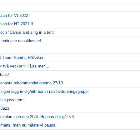
an för Vt 2022
an för HT 2021!!!
 och "Dance and sing in a tent"
 ordinarie dansklasser!
å Team Sportia Höllviken
 två veckor till! Läs mer....
tans!
e senaste rekommendationerna 27/10
gen lägg in dig/ditt barn i rätt faktureringsgrupp!
lningssystem.
iJazz
skolan igen den 20/4. Hoppas det går <3
sammans, men nu måste vi pausa.