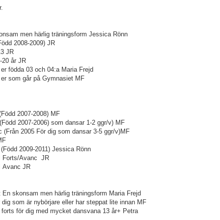
.
onsam men härlig träningsform Jessica Rönn
(Född 2008-2009) JR
13 JR
-20 år JR
er födda 03 och 04:a Maria Frejd
r er som går på Gymnasiet MF
ts (Född 2007-2008) MF
s (Född 2007-2006) som dansar 1-2 ggr/v) MF
c (Från 2005 För dig som dansar 3-5 ggr/v)MF
 MF
r (Född 2009-2011) Jessica Rönn
l Forts/Avanc JR
l Avanc JR
t En skonsam men härlig träningsform Maria Frejd
dig som är nybörjare eller har steppat lite innan MF
forts för dig med mycket dansvana 13 år+ Petra